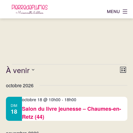
Aller
MENU
au
Pierredeplumes
contenu
Évènements
N
N
À venir
Liste
a
Sélectionnez
a
octobre 2026
une
v
v
date.
i
octobre 18 @ 10h00
-
18h00
i
DIM
Salon du livre jeunesse – Chaumes-en-
g
18
Retz (44)
g
a