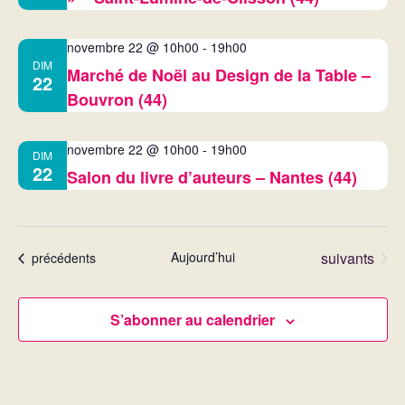
n
s
e
novembre 22 @ 10h00
-
19h00
u
DIM
Marché de Noël au Design de la Table –
m
22
l
Bouvron (44)
e
t
n
novembre 22 @ 10h00
-
19h00
DIM
22
a
Salon du livre d’auteurs – Nantes (44)
t
t
i
Évènements
Aujourd’hui
suivants
Évènements
précédents
o
S’abonner au calendrier
n
s