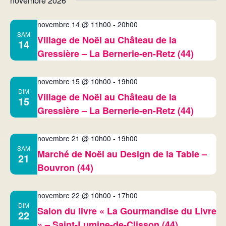
a
t
novembre 2026
i
t
novembre 14 @ 11h00
-
20h00
o
SAM
Village de Noël au Château de la
i
14
n
Gressière – La Bernerie-en-Retz (44)
o
d
novembre 15 @ 10h00
-
19h00
n
e
DIM
Village de Noël au Château de la
15
p
v
Gressière – La Bernerie-en-Retz (44)
u
a
novembre 21 @ 10h00
-
19h00
e
r
SAM
Marché de Noël au Design de la Table –
21
s
Bouvron (44)
c
É
o
novembre 22 @ 10h00
-
17h00
v
DIM
Salon du livre « La Gourmandise du Livre
n
22
è
» – Saint-Lumine-de-Clisson (44)