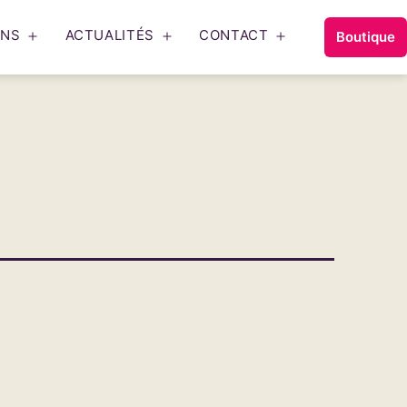
ONS
ACTUALITÉS
CONTACT
Boutique
Ouvrir
Ouvrir
Ouvrir
le
le
le
menu
menu
menu