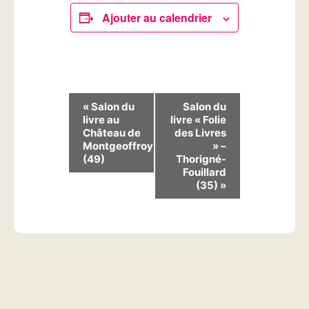
Ajouter au calendrier
N
«
Salon du
Salon du
livre au
livre « Folie
a
Château de
des Livres
v
Montgeoffroy
» –
(49)
Thorigné-
i
Fouillard
(35)
»
g
a
t
i
o