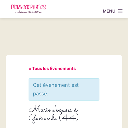
Aller
MENU
au
Pierredeplumes
contenu
« Tous les Évènements
Cet évènement est
passé.
Marie s’expose à
Guérande (44)