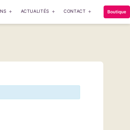
ONS
ACTUALITÉS
CONTACT
Boutique
Ouvrir
Ouvrir
Ouvrir
le
le
le
menu
menu
menu