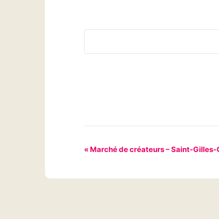
N
«
Marché de créateurs – Saint-Gilles-
a
v
i