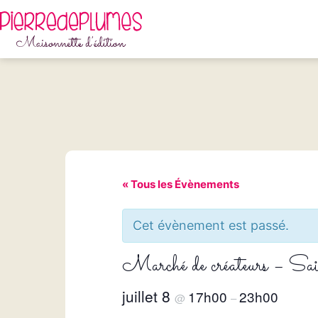
Aller
au
contenu
Pierredeplumes
« Tous les Évènements
Cet évènement est passé.
Marché de créateurs – S
juillet 8
17h00
23h00
@
–