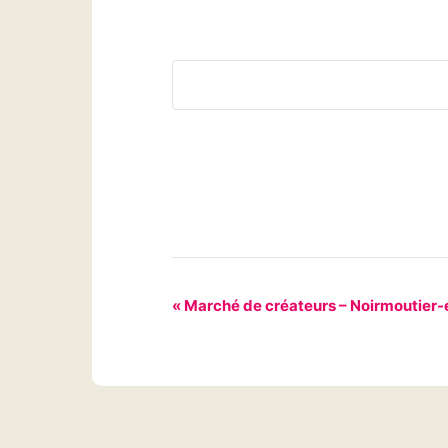
N
«
Marché de créateurs – Noirmoutier-en
a
v
i