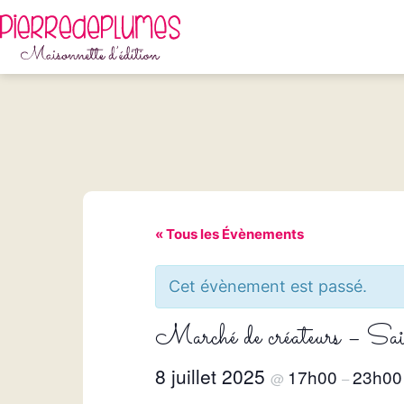
Aller
au
contenu
Pierredeplumes
« Tous les Évènements
Cet évènement est passé.
Marché de créateurs – S
8 juillet 2025
17h00
23h00
@
–