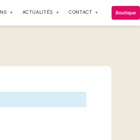
ONS
ACTUALITÉS
CONTACT
Boutique
Ouvrir
Ouvrir
Ouvrir
le
le
le
menu
menu
menu