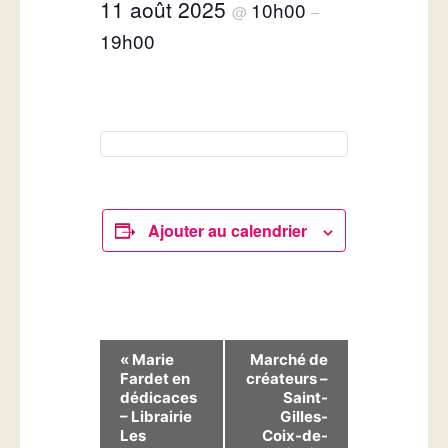
11 août 2025
10h00
@
–
19h00
Ajouter au calendrier
N
«
Marie
Marché de
Fardet en
créateurs –
a
dédicaces
Saint-
v
– Librairie
Gilles-
Les
Coix-de-