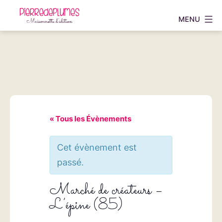
Aller
MENU
au
Pierredeplumes
contenu
« Tous les Évènements
Cet évènement est
passé.
Marché de créateurs –
L’épine (85)