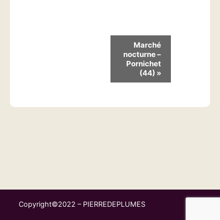
N
Marché
nocturne –
a
Pornichet
v
(44)
»
i
g
a
t
i
o
n
Copyright©2022 – PIERREDEPLUMES