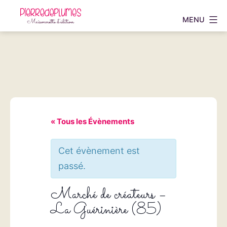
Aller
MENU
au
Pierredeplumes
contenu
« Tous les Évènements
Cet évènement est
passé.
Marché de créateurs –
La Guérinière (85)