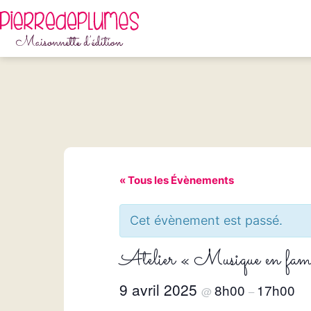
Aller
au
contenu
Pierredeplumes
« Tous les Évènements
Cet évènement est passé.
Atelier « Musique en fami
9 avril 2025
8h00
17h00
@
–