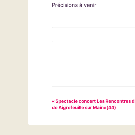
Précisions à venir
N
«
Spectacle concert Les Rencontres de 
de Aigrefeuille sur Maine(44)
a
v