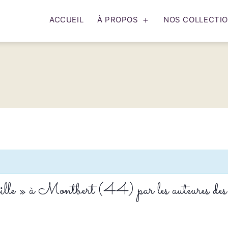
ACCUEIL
À PROPOS
NOS COLLECTI
Ouvrir
le
menu
lle » à Montbert (44) par les auteures des