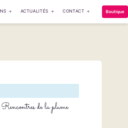
ONS
ACTUALITÉS
CONTACT
Boutique
Ouvrir
Ouvrir
Ouvrir
le
le
le
menu
menu
menu
 Rencontres de la plume