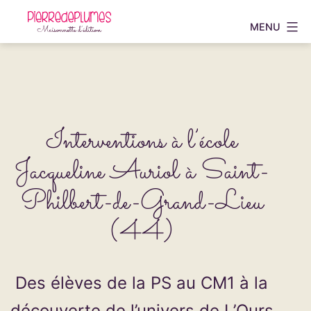
Aller
MENU
au
Pierredeplumes
contenu
Interventions à l’école
Jacqueline Auriol à Saint-
Philbert-de-Grand-Lieu
(44)
Des élèves de la PS au CM1 à la
découverte de l’univers de L’Ours