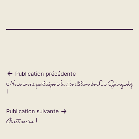
Navigation
Publication précédente
Nous avons participé à la 5e édition de La Guinguetz
de
!
l’article
Publication suivante
Il est arrivé !